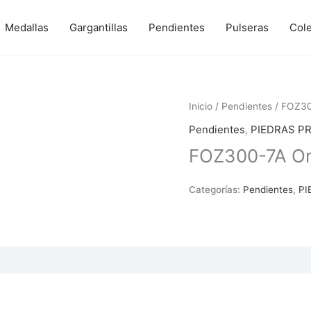
Medallas
Gargantillas
Pendientes
Pulseras
Col
Inicio
/
Pendientes
/ FOZ30
Pendientes
,
PIEDRAS P
FOZ300-7A Oro
Categorías:
Pendientes
,
PI
 (0)