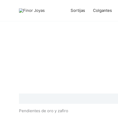
Ir
al
Sortijas
Colgantes
contenido
Descripción
Información adicional
Valoraciones
Pendientes de oro y zafiro