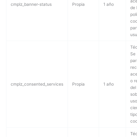
ace
cmplz_banner-status
Propia
1 año
de 
pol
coo
par
usu
Téc
Se 
par
rec
ace
o r
cmplz_consented_services
Propia
1 año
del
sob
uso
cie
tip
coo
Téc