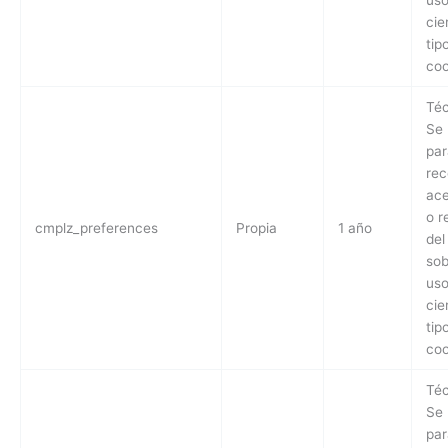
uso
cie
tip
coo
Téc
Se 
par
rec
ace
o r
cmplz_preferences
Propia
1 año
del
sob
uso
cie
tip
coo
Téc
Se 
par