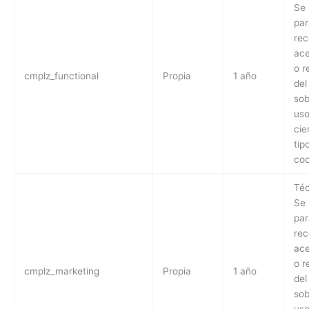
Se 
par
rec
ace
o r
cmplz_functional
Propia
1 año
del
sob
uso
cie
tip
coo
Téc
Se 
par
rec
ace
o r
cmplz_marketing
Propia
1 año
del
sob