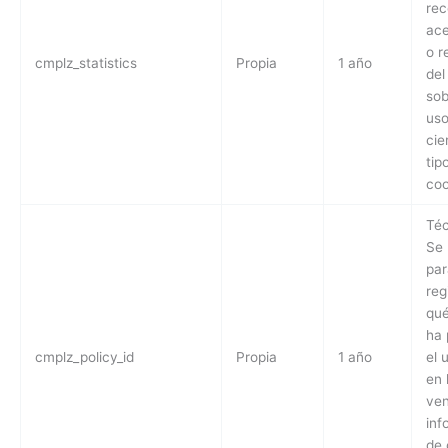
rec
ace
o r
cmplz_statistics
Propia
1 año
del
sob
uso
cie
tip
coo
Téc
Se 
par
reg
qué
ha 
cmplz_policy_id
Propia
1 año
el 
en 
ve
inf
de 