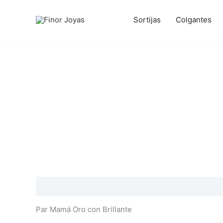
Ir
al
Sortijas
Colgantes
contenido
Descripción
Información adicional
Valoraciones
Par Mamá Oro con Brillante