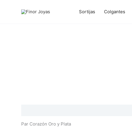
Ir
al
Sortijas
Colgantes
contenido
Descripción
Información adicional
Valoraciones
Par Corazón Oro y Plata