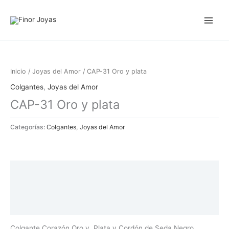
Ir
al
contenido
Inicio
/
Joyas del Amor
/ CAP-31 Oro y plata
Colgantes
,
Joyas del Amor
CAP-31 Oro y plata
Categorías:
Colgantes
,
Joyas del Amor
Descripción
Información adicional
Valoraciones (0)
Colgante Corazón Oro y Plata y Cordón de Seda Negro