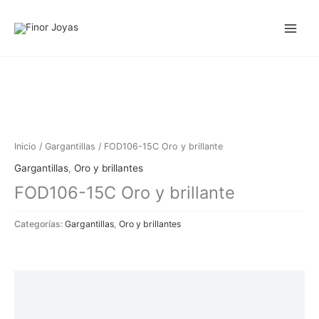
Ir
al
contenido
Inicio
/
Gargantillas
/ FOD106-15C Oro y brillante
Gargantillas
,
Oro y brillantes
FOD106-15C Oro y brillante
Categorías:
Gargantillas
,
Oro y brillantes
Descripción
Información adicional