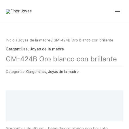
Ir
al
contenido
Inicio
/
Joyas de la madre
/ GM-424B Oro blanco con brillante
Gargantillas
,
Joyas de la madre
GM-424B Oro blanco con brillante
Categorías:
Gargantillas
,
Joyas de la madre
Descripción
Información adicional
Valoraciones (0)
Gargantilla de 40 cm. bebé de oro blanco con brillante.