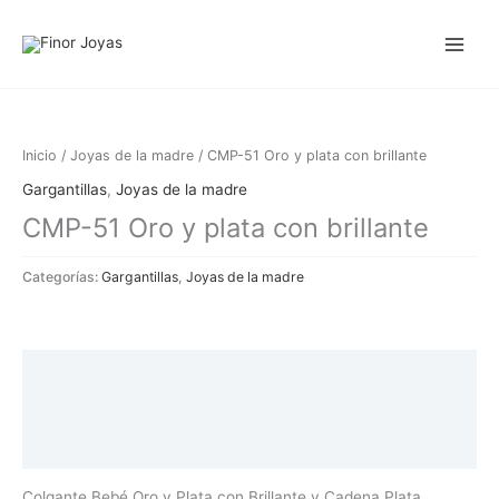
Ir
al
contenido
Inicio
/
Joyas de la madre
/ CMP-51 Oro y plata con brillante
Gargantillas
,
Joyas de la madre
CMP-51 Oro y plata con brillante
Categorías:
Gargantillas
,
Joyas de la madre
Descripción
Información adicional
Valoraciones (0)
Colgante Bebé Oro y Plata con Brillante y Cadena Plata