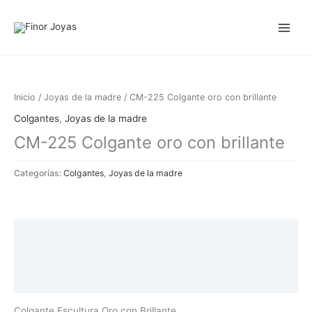
Ir
al
contenido
Inicio
/
Joyas de la madre
/ CM-225 Colgante oro con brillante
Colgantes
,
Joyas de la madre
CM-225 Colgante oro con brillante
Categorías:
Colgantes
,
Joyas de la madre
Descripción
Información adicional
Valoraciones (0)
Colgante Escultura Oro con Brillante