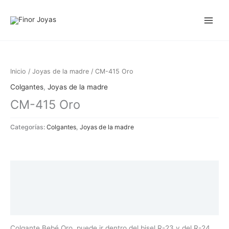
Ir
al
contenido
Inicio
/
Joyas de la madre
/ CM-415 Oro
Colgantes
,
Joyas de la madre
CM-415 Oro
Categorías:
Colgantes
,
Joyas de la madre
Descripción
Información adicional
Valoraciones (0)
Colgante Bebé Oro, puede ir dentro del bisel R-23 y del R-24