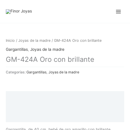
Ir
al
contenido
Inicio
/
Joyas de la madre
/ GM-424A Oro con brillante
Gargantillas
,
Joyas de la madre
GM-424A Oro con brillante
Categorías:
Gargantillas
,
Joyas de la madre
Descripción
Información adicional
Valoraciones (0)
Gargantilla de 40 cm. bebé de oro amarillo con brillante.