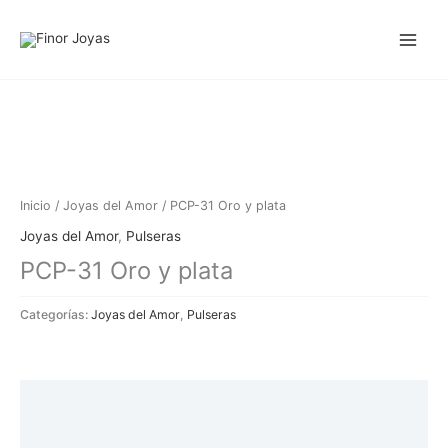
Ir
al
contenido
Inicio
/
Joyas del Amor
/ PCP-31 Oro y plata
Joyas del Amor
,
Pulseras
PCP-31 Oro y plata
Categorías:
Joyas del Amor
,
Pulseras
Descripción
Información adicional