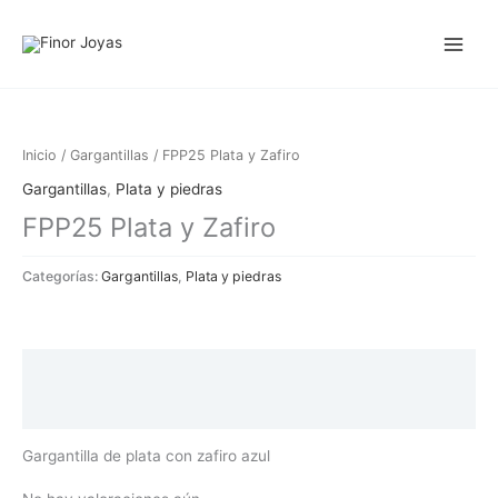
Ir
al
contenido
Inicio
/
Gargantillas
/ FPP25 Plata y Zafiro
Gargantillas
,
Plata y piedras
FPP25 Plata y Zafiro
Categorías:
Gargantillas
,
Plata y piedras
Descripción
Valoraciones (0)
Gargantilla de plata con zafiro azul