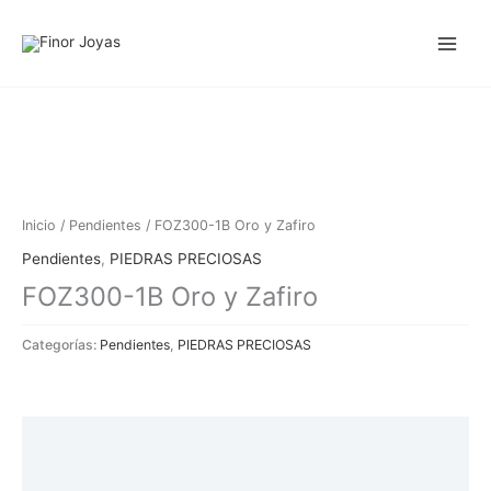
Ir
al
contenido
Inicio
/
Pendientes
/ FOZ300-1B Oro y Zafiro
Pendientes
,
PIEDRAS PRECIOSAS
FOZ300-1B Oro y Zafiro
Categorías:
Pendientes
,
PIEDRAS PRECIOSAS
Descripción
Información adicional