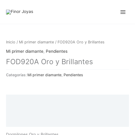
Ir
al
contenido
Inicio
/
Mi primer diamante
/ FOD920A Oro y Brillantes
Mi primer diamante
,
Pendientes
FOD920A Oro y Brillantes
Categorías:
Mi primer diamante
,
Pendientes
Descripción
Información adicional
Valoraciones (0)
Dormilones Oro y Brillantes