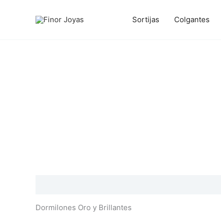
Ir
al
Sortijas
Colgantes
contenido
Descripción
Información adicional
Valoraciones
Dormilones Oro y Brillantes