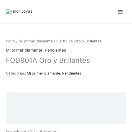
Ir
al
contenido
Inicio
/
Mi primer diamante
/ FOD901A Oro y Brillantes
Mi primer diamante
,
Pendientes
FOD901A Oro y Brillantes
Categorías:
Mi primer diamante
,
Pendientes
Descripción
Información adicional
Valoraciones (0)
Dormilones Oro y Brillantes