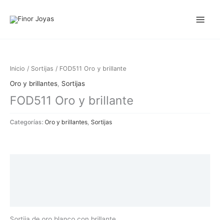
Ir
al
contenido
Inicio
/
Sortijas
/ FOD511 Oro y brillante
Oro y brillantes
,
Sortijas
FOD511 Oro y brillante
Categorías:
Oro y brillantes
,
Sortijas
Descripción
Información adicional
Valoraciones (0)
Sortija de oro blanco con brillante