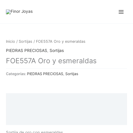
Ir
al
contenido
Inicio
/
Sortijas
/ FOE557A Oro y esmeraldas
PIEDRAS PRECIOSAS
,
Sortijas
FOE557A Oro y esmeraldas
Categorías:
PIEDRAS PRECIOSAS
,
Sortijas
Descripción
Información adicional
Valoraciones (0)
Sortija de oro con esmeraldas