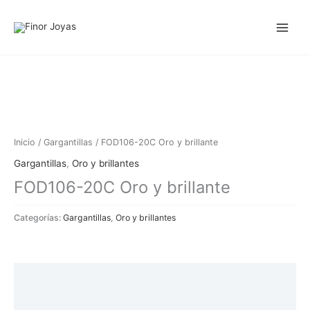
Ir
al
contenido
Inicio
/
Gargantillas
/ FOD106-20C Oro y brillante
Gargantillas
,
Oro y brillantes
FOD106-20C Oro y brillante
Categorías:
Gargantillas
,
Oro y brillantes
Descripción
Información adicional