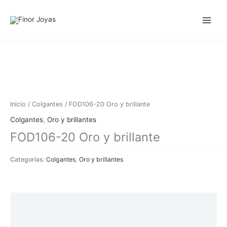
Ir
al
contenido
Inicio
/
Colgantes
/ FOD106-20 Oro y brillante
Colgantes
,
Oro y brillantes
FOD106-20 Oro y brillante
Categorías:
Colgantes
,
Oro y brillantes
Descripción
Información adicional