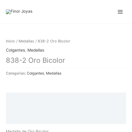
Ir
al
contenido
Inicio
/
Medallas
/ 838-2 Oro Bicolor
Colgantes
,
Medallas
838-2 Oro Bicolor
Categorías:
Colgantes
,
Medallas
Descripción
Información adicional
Valoraciones (0)
Medalla de Oro Bicolor