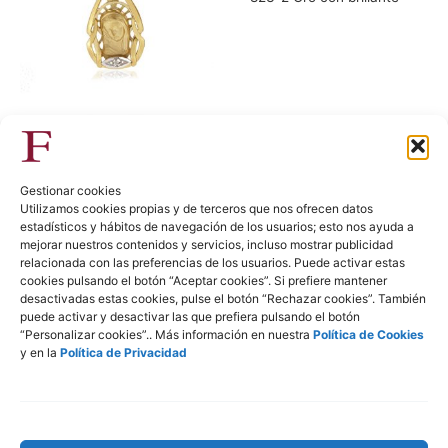
Colgantes
802-2 Oro con brillante
Gestionar cookies
Utilizamos cookies propias y de terceros que nos ofrecen datos
estadísticos y hábitos de navegación de los usuarios; esto nos ayuda a
mejorar nuestros contenidos y servicios, incluso mostrar publicidad
relacionada con las preferencias de los usuarios. Puede activar estas
Colgantes
cookies pulsando el botón “Aceptar cookies”. Si prefiere mantener
desactivadas estas cookies, pulse el botón “Rechazar cookies”. También
Colgantes
822-2B Oro con brillante
puede activar y desactivar las que prefiera pulsando el botón
783-2B Oro bicolor con
“Personalizar cookies”.. Más información en nuestra
Política de Cookies
brillante
y en la
Política de Privacidad