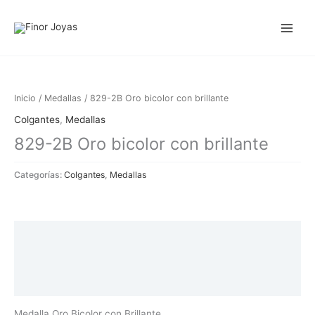
Ir
al
contenido
Inicio
/
Medallas
/ 829-2B Oro bicolor con brillante
Colgantes
,
Medallas
829-2B Oro bicolor con brillante
Categorías:
Colgantes
,
Medallas
Descripción
Información adicional
Valoraciones (0)
Medalla Oro Bicolor con Brillante