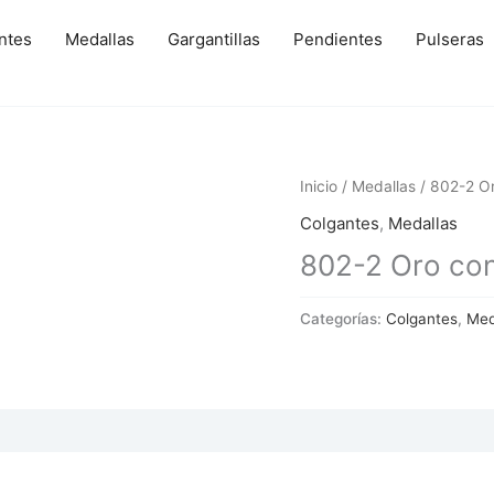
ntes
Medallas
Gargantillas
Pendientes
Pulseras
Inicio
/
Medallas
/ 802-2 Or
Colgantes
,
Medallas
802-2 Oro con 
Categorías:
Colgantes
,
Med
 (0)