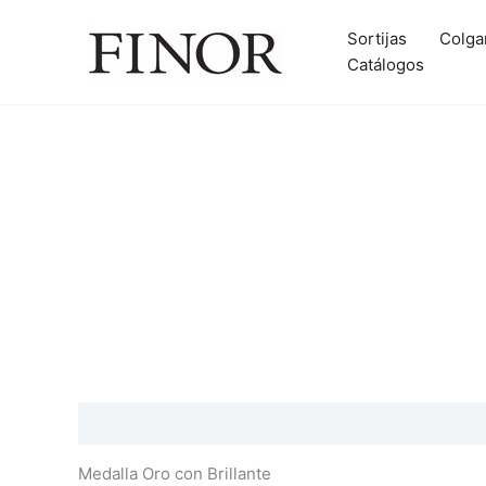
Ir
al
Sortijas
Colga
contenido
Catálogos
Descripción
Información adicional
Valoraciones
Medalla Oro con Brillante