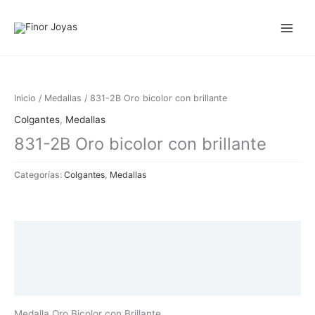
Ir
al
contenido
Inicio
/
Medallas
/ 831-2B Oro bicolor con brillante
Colgantes
,
Medallas
831-2B Oro bicolor con brillante
Categorías:
Colgantes
,
Medallas
Descripción
Información adicional
Valoraciones (0)
Medalla Oro Bicolor con Brillante