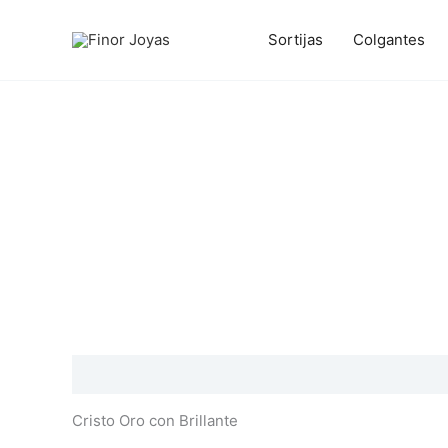
Ir
al
Sortijas
Colgantes
contenido
Descripción
Información adicional
Valoraciones
Cristo Oro con Brillante