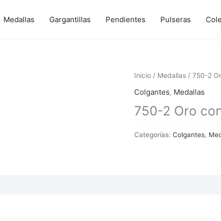
Medallas
Gargantillas
Pendientes
Pulseras
Col
Inicio
/
Medallas
/ 750-2 Or
Colgantes
,
Medallas
750-2 Oro con 
Categorías:
Colgantes
,
Med
 (0)