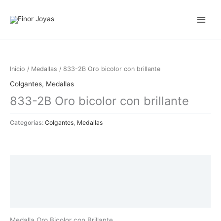
Ir
al
contenido
Inicio
/
Medallas
/ 833-2B Oro bicolor con brillante
Colgantes
,
Medallas
833-2B Oro bicolor con brillante
Categorías:
Colgantes
,
Medallas
Descripción
Información adicional
Valoraciones (0)
Medalla Oro Bicolor con Brillante