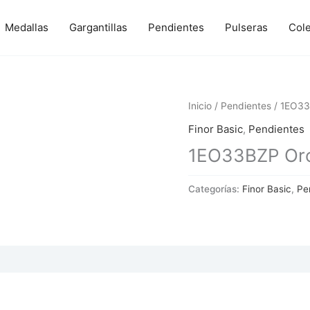
Medallas
Gargantillas
Pendientes
Pulseras
Col
Inicio
/
Pendientes
/ 1EO33
Finor Basic
,
Pendientes
1EO33BZP Oro 
Categorías:
Finor Basic
,
Pe
 (0)