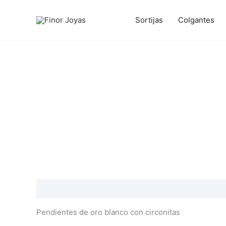
Ir
al
Sortijas
Colgantes
contenido
Descripción
Información adicional
Valoraciones
Pendientes de oro blanco con circonitas