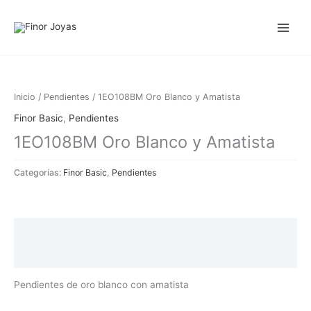
Ir
al
contenido
Inicio
/
Pendientes
/ 1EO108BM Oro Blanco y Amatista
Finor Basic
,
Pendientes
1EO108BM Oro Blanco y Amatista
Categorías:
Finor Basic
,
Pendientes
Descripción
Información adicional
Pendientes de oro blanco con amatista