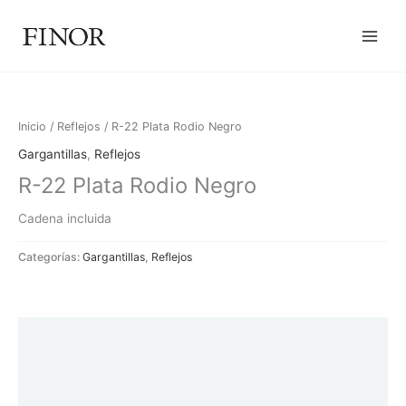
Ir
al
contenido
Inicio
/
Reflejos
/ R-22 Plata Rodio Negro
Gargantillas
,
Reflejos
R-22 Plata Rodio Negro
Cadena incluida
Categorías:
Gargantillas
,
Reflejos
Descripción
Información adicional
Valoraciones (0)