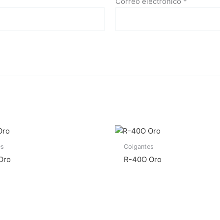
Correo electrónico
*
es
Colgantes
Oro
R-40O Oro