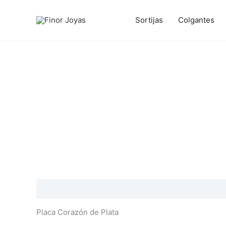
Ir
al
Sortijas
Colgantes
contenido
Descripción
Información adicional
Valoraciones
Placa Corazón de Plata