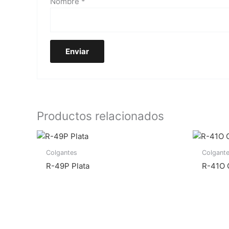
Nombre
*
Productos relacionados
Colgantes
Colgant
R-49P Plata
R-41O 