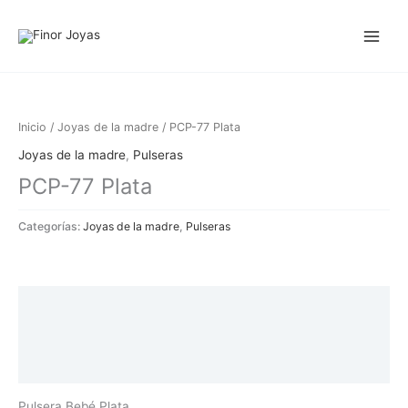
Ir
al
contenido
Inicio
/
Joyas de la madre
/ PCP-77 Plata
Joyas de la madre
,
Pulseras
PCP-77 Plata
Categorías:
Joyas de la madre
,
Pulseras
Descripción
Información adicional
Valoraciones (0)
Pulsera Bebé Plata