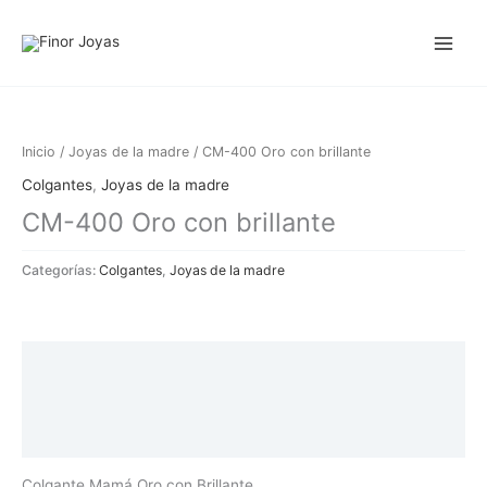
Ir
al
contenido
Inicio
/
Joyas de la madre
/ CM-400 Oro con brillante
Colgantes
,
Joyas de la madre
CM-400 Oro con brillante
Categorías:
Colgantes
,
Joyas de la madre
Descripción
Información adicional
Valoraciones (0)
Colgante Mamá Oro con Brillante