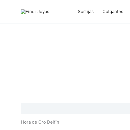
Ir
al
Sortijas
Colgantes
contenido
Descripción
Información adicional
Valoraciones
Hora de Oro Delfín