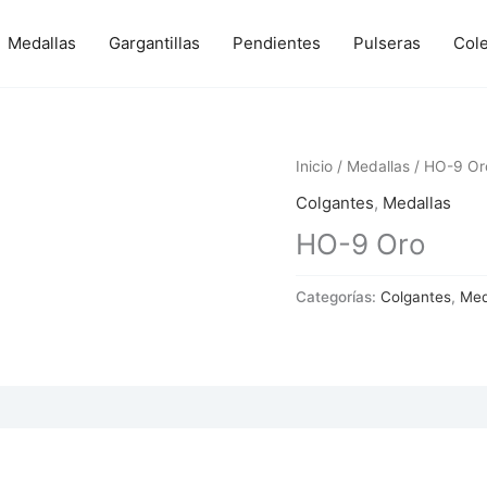
Medallas
Gargantillas
Pendientes
Pulseras
Col
Inicio
/
Medallas
/ HO-9 Or
Colgantes
,
Medallas
HO-9 Oro
Categorías:
Colgantes
,
Med
 (0)