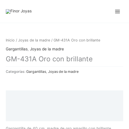
Ir
al
contenido
Inicio
/
Joyas de la madre
/ GM-431A Oro con brillante
Gargantillas
,
Joyas de la madre
GM-431A Oro con brillante
Categorías:
Gargantillas
,
Joyas de la madre
Descripción
Información adicional
Valoraciones (0)
Gargantilla de 40 cm. madre de oro amarillo con brillante