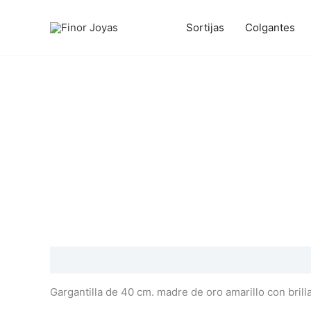
Ir
al
Sortijas
Colgantes
contenido
Descripción
Información adicional
Valoraciones
Gargantilla de 40 cm. madre de oro amarillo con brill