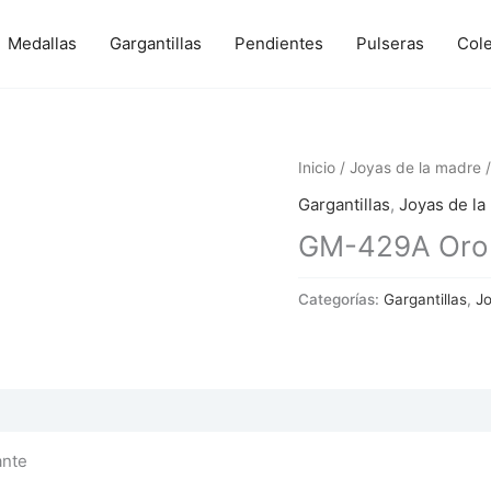
Medallas
Gargantillas
Pendientes
Pulseras
Col
Inicio
/
Joyas de la madre
/
Gargantillas
,
Joyas de la
GM-429A Oro c
Categorías:
Gargantillas
,
Jo
 (0)
ante