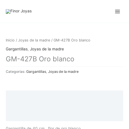
Ir
al
contenido
Inicio
/
Joyas de la madre
/ GM-427B Oro blanco
Gargantillas
,
Joyas de la madre
GM-427B Oro blanco
Categorías:
Gargantillas
,
Joyas de la madre
Descripción
Información adicional
Valoraciones (0)
Gargantilla de 40 cm. flor de oro blanco.