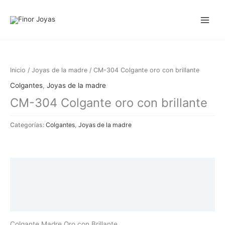
Ir
al
contenido
Inicio
/
Joyas de la madre
/ CM-304 Colgante oro con brillante
Colgantes
,
Joyas de la madre
CM-304 Colgante oro con brillante
Categorías:
Colgantes
,
Joyas de la madre
Descripción
Información adicional
Valoraciones (0)
Colgante Madre Oro con Brillante