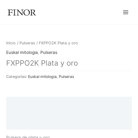
Ir
al
contenido
Inicio
/
Pulseras
/ FXPPO2K Plata y oro
Euskal mitologia
,
Pulseras
FXPPO2K Plata y oro
Categorías:
Euskal mitologia
,
Pulseras
Descripción
Información adicional
Valoraciones (0)
Pulsera de plata y oro