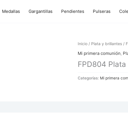
Medallas
Gargantillas
Pendientes
Pulseras
Col
Inicio
/
Plata y brillantes
/ F
Mi primera comunión
,
Pl
FPD804 Plata y
Categorías:
Mi primera co
 (0)