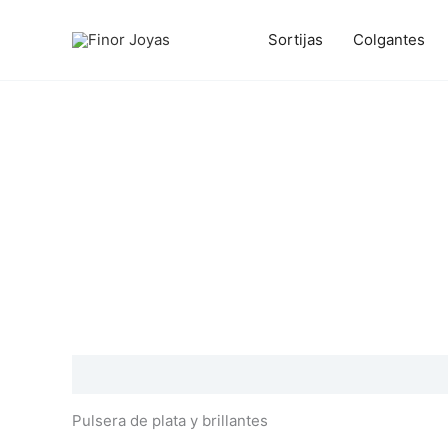
Ir
al
Sortijas
Colgantes
contenido
Descripción
Información adicional
Valoraciones
Pulsera de plata y brillantes