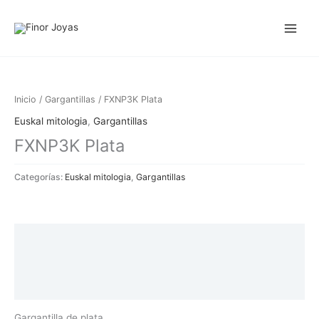
Ir
al
contenido
Inicio
/
Gargantillas
/ FXNP3K Plata
Euskal mitologia
,
Gargantillas
FXNP3K Plata
Categorías:
Euskal mitologia
,
Gargantillas
Descripción
Información adicional
Valoraciones (0)
Gargantilla de plata