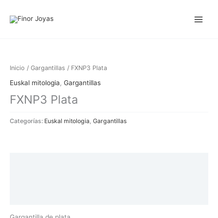
Ir
al
contenido
Inicio
/
Gargantillas
/ FXNP3 Plata
Euskal mitologia
,
Gargantillas
FXNP3 Plata
Categorías:
Euskal mitologia
,
Gargantillas
Descripción
Información adicional
Valoraciones (0)
Gargantilla de plata