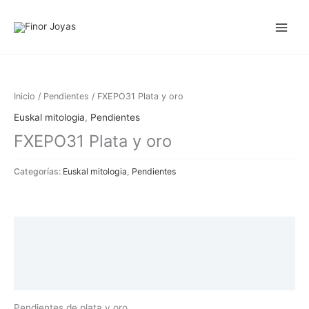
Ir
al
contenido
Inicio
/
Pendientes
/ FXEPO31 Plata y oro
Euskal mitologia
,
Pendientes
FXEPO31 Plata y oro
Categorías:
Euskal mitologia
,
Pendientes
Descripción
Información adicional
Valoraciones (0)
Pendientes de plata y oro