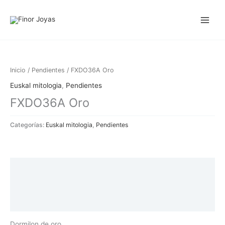
Ir
al
contenido
Inicio
/
Pendientes
/ FXDO36A Oro
Euskal mitologia
,
Pendientes
FXDO36A Oro
Categorías:
Euskal mitologia
,
Pendientes
Descripción
Información adicional
Valoraciones (0)
Dormilon de oro