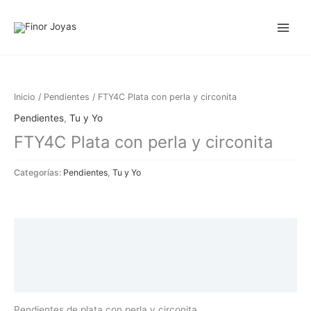
Ir
al
contenido
Inicio
/
Pendientes
/ FTY4C Plata con perla y circonita
Pendientes
,
Tu y Yo
FTY4C Plata con perla y circonita
Categorías:
Pendientes
,
Tu y Yo
Descripción
Información adicional
Valoraciones (0)
Pendientes de plata con perla y circonita