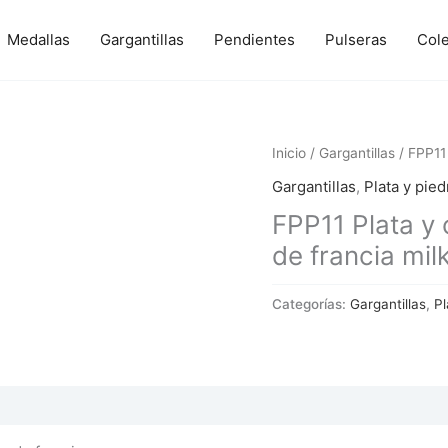
Medallas
Gargantillas
Pendientes
Pulseras
Col
Inicio
/
Gargantillas
/ FPP11 
Gargantillas
,
Plata y pied
FPP11 Plata y 
de francia mil
Categorías:
Gargantillas
,
Pl
 (0)