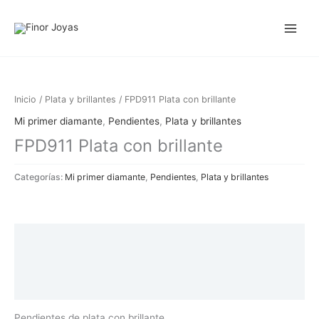
Ir
al
contenido
Inicio
/
Plata y brillantes
/ FPD911 Plata con brillante
Mi primer diamante
,
Pendientes
,
Plata y brillantes
FPD911 Plata con brillante
Categorías:
Mi primer diamante
,
Pendientes
,
Plata y brillantes
Descripción
Información adicional
Valoraciones (0)
Pendientes de plata con brillante