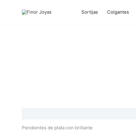
Ir
al
Sortijas
Colgantes
contenido
Descripción
Información adicional
Valoraciones
Pendientes de plata con brillante