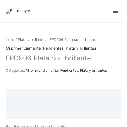
Ir
al
contenido
Inicio
/
Plata y brillantes
/ FPD906 Plata con brillante
Mi primer diamante
,
Pendientes
,
Plata y brillantes
FPD906 Plata con brillante
Categorías:
Mi primer diamante
,
Pendientes
,
Plata y brillantes
Descripción
Información adicional
Valoraciones (0)
Pendientes de plata con brillante