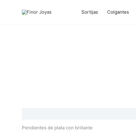
Ir
al
Sortijas
Colgantes
contenido
Descripción
Información adicional
Valoraciones
Pendientes de plata con brillante